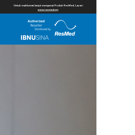
Untuk maklumat lanjut mengenai Produk ResMed, Layari
www.resmed.my
Authorised
Reseller
Distributed by