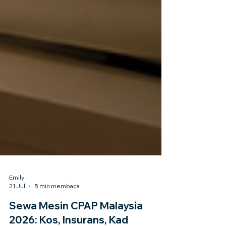
Emily
21 Jul
5 min membaca