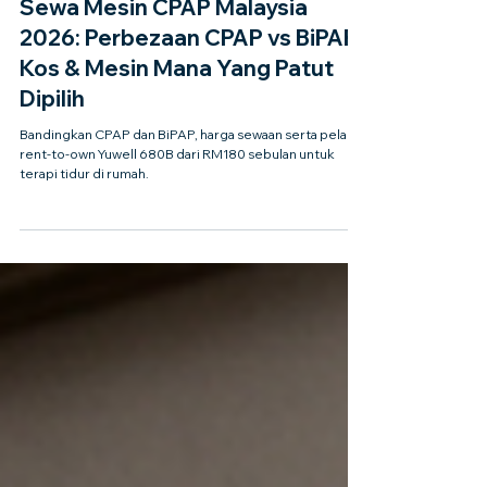
Emily
21 Jul
5 min membaca
Sewa Mesin CPAP Malaysia
2026: Perbezaan CPAP vs BiPAP,
Kos & Mesin Mana Yang Patut
Dipilih
Bandingkan CPAP dan BiPAP, harga sewaan serta pelan
rent-to-own Yuwell 680B dari RM180 sebulan untuk
terapi tidur di rumah.