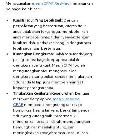
Menggunakan 
mesin CPAP ResMed
 menawarkan 
pelbagai kelebihan:
Kualiti Tidur Yang Lebih Baik:
 Dengan 
pernafasan yang berterusan, kitaran tidur 
anda tidak akan terganggu, membolehkan 
anda mencapai tahap tidur nyenyak dengan 
lebih mudah. Anda akan bangun dengan rasa 
lebih segar dan bertenaga.
Kurangkan Dengkuran:
 Salah satu tanda yang 
paling ketara bagi sleep apnea adalah 
dengkuran yang kuat. Mesin CPAP boleh 
mengurangkan atau menghapuskan 
dengkuran, yang bukan sahaja meningkatkan 
tidur anda tetapi juga memberi manfaat 
kepada pasangan anda.
Tingkatkan Kesihatan Keseluruhan:
 Dengan 
merawat sleep apnea, 
mesin ResMed 
CPAP
 membantu mengurangkan risiko 
komplikasi kesihatan yang berkaitan dengan 
tidur yang kurang baik. Ini termasuk 
menurunkan tekanan darah, mengurangkan 
kemungkinan masalah jantung, dan 
meningkatkan kesejahteraan keseluruhan.