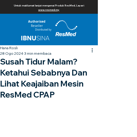
Untuk maklumat lanjut mengenai Produk ResMed, Layari
www.resmed.my
Authorised
Reseller
Distributed by
Hana Rosli
28 Ogo 2024
3 min membaca
Susah Tidur Malam?
Ketahui Sebabnya Dan
Lihat Keajaiban Mesin
ResMed CPAP