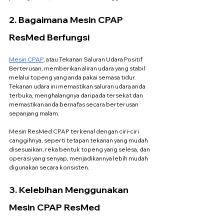
2. Bagaimana Mesin CPAP 
ResMed Berfungsi
Mesin CPAP
, atau Tekanan Saluran Udara Positif 
Berterusan, memberikan aliran udara yang stabil 
melalui topeng yang anda pakai semasa tidur. 
Tekanan udara ini memastikan saluran udara anda 
terbuka, menghalangnya daripada tersekat dan 
memastikan anda bernafas secara berterusan 
sepanjang malam.
Mesin ResMed CPAP terkenal dengan ciri-ciri 
canggihnya, seperti tetapan tekanan yang mudah 
disesuaikan, reka bentuk topeng yang selesa, dan 
operasi yang senyap, menjadikannya lebih mudah 
digunakan secara konsisten.
3. Kelebihan Menggunakan 
Mesin CPAP ResMed