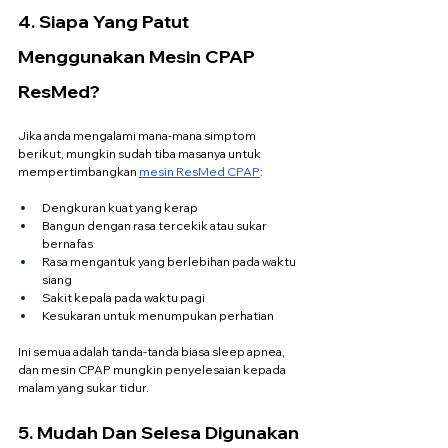
4. Siapa Yang Patut 
Menggunakan Mesin CPAP 
ResMed?
Jika anda mengalami mana-mana simptom 
berikut, mungkin sudah tiba masanya untuk 
mempertimbangkan 
mesin ResMed CPAP
:
Dengkuran kuat yang kerap
Bangun dengan rasa tercekik atau sukar 
bernafas
Rasa mengantuk yang berlebihan pada waktu 
siang
Sakit kepala pada waktu pagi
Kesukaran untuk menumpukan perhatian
Ini semua adalah tanda-tanda biasa sleep apnea, 
dan mesin CPAP mungkin penyelesaian kepada 
malam yang sukar tidur.
5. Mudah Dan Selesa Digunakan