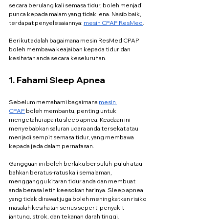
secara berulang kali semasa tidur, boleh menjadi 
punca kepada malam yang tidak lena. Nasib baik, 
terdapat penyelesaiannya: 
mesin CPAP ResMed
.
Berikut adalah bagaimana mesin ResMed CPAP 
boleh membawa keajaiban kepada tidur dan 
kesihatan anda secara keseluruhan.
1. Fahami Sleep Apnea
Sebelum memahami bagaimana 
mesin 
CPAP
 boleh membantu, penting untuk 
mengetahui apa itu sleep apnea. Keadaan ini 
menyebabkan saluran udara anda tersekat atau 
menjadi sempit semasa tidur, yang membawa 
kepada jeda dalam pernafasan.
Gangguan ini boleh berlaku berpuluh-puluh atau 
bahkan beratus-ratus kali semalaman, 
mengganggu kitaran tidur anda dan membuat 
anda berasa letih keesokan harinya. Sleep apnea 
yang tidak dirawat juga boleh meningkatkan risiko 
masalah kesihatan serius seperti penyakit 
jantung, strok, dan tekanan darah tinggi.