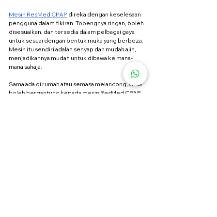
Mesin ResMed CPAP
 direka dengan keselesaan 
pengguna dalam fikiran. Topengnya ringan, boleh 
disesuaikan, dan tersedia dalam pelbagai gaya 
untuk sesuai dengan bentuk muka yang berbeza. 
Mesin itu sendiri adalah senyap dan mudah alih, 
menjadikannya mudah untuk dibawa ke mana-
mana sahaja.
Sama ada di rumah atau semasa melancong, anda 
boleh bergantung kepada mesin ResMed CPAP 
untuk memberikan sokongan yang anda perlukan 
untuk tidur yang nyenyak.
Kesimpulan
Jika anda mengalami masalah tidur pada waktu 
malam, jangan abaikan tanda-tandanya. Sleep 
apnea boleh menjejaskan kesihatan dan kualiti 
hidup anda dengan serius, tetapi dengan mesin 
ResMed CPAP, anda boleh mendapatkan semula 
tidur anda dan bangun dengan rasa segar. Alami 
keajaiban pernafasan yang lebih baik dan tidur 
yang lebih nyenyak hari ini.