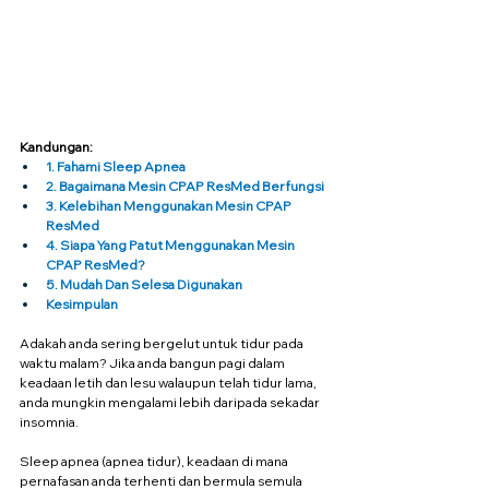
Kandungan:
1. Fahami Sleep Apnea
2. Bagaimana Mesin CPAP ResMed Berfungsi
3. Kelebihan Menggunakan Mesin CPAP 
ResMed
4. Siapa Yang Patut Menggunakan Mesin 
CPAP ResMed?
5. Mudah Dan Selesa Digunakan
Kesimpulan
Adakah anda sering bergelut untuk tidur pada 
waktu malam? Jika anda bangun pagi dalam 
keadaan letih dan lesu walaupun telah tidur lama, 
anda mungkin mengalami lebih daripada sekadar 
insomnia.
Sleep apnea (apnea tidur), keadaan di mana 
pernafasan anda terhenti dan bermula semula 